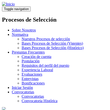
Pasar
al
Toggle navigation
contenido
principal
Procesos de Selección
Sobre Nosotros
Normativa
Nuestros Procesos de selección
Bases Procesos de Selección (Vigentes)
Bases Procesos de Selección (Histórico)
Preguntas Frecuentes
Creación de cuenta
Postulación
Requisitos del perfil del puesto
Experiencia Laboral
Evaluaciones
Entrevistas
Bonificaciones
Iniciar Sesión
Convocatorias
Convocatorias
Convocatoria Histórica