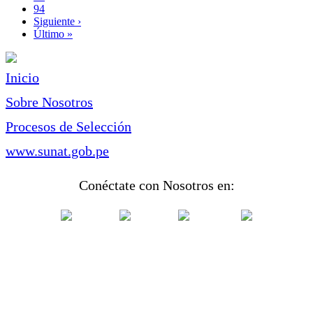
Page
94
Siguiente
Siguiente ›
página
Última
Último »
página
Inicio
Sobre Nosotros
Procesos de Selección
www.sunat.gob.pe
Conéctate con Nosotros en: