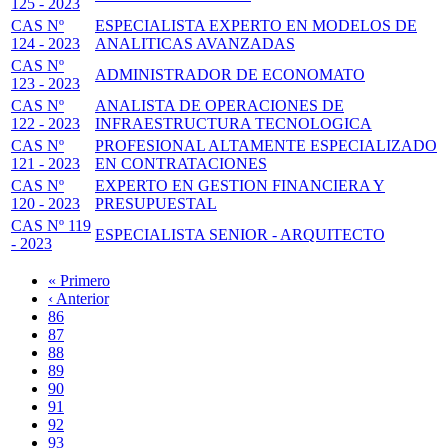
125 - 2023
CAS Nº
ESPECIALISTA EXPERTO EN MODELOS DE
124 - 2023
ANALITICAS AVANZADAS
CAS Nº
ADMINISTRADOR DE ECONOMATO
123 - 2023
CAS Nº
ANALISTA DE OPERACIONES DE
122 - 2023
INFRAESTRUCTURA TECNOLOGICA
CAS Nº
PROFESIONAL ALTAMENTE ESPECIALIZADO
121 - 2023
EN CONTRATACIONES
CAS Nº
EXPERTO EN GESTION FINANCIERA Y
120 - 2023
PRESUPUESTAL
CAS Nº 119
ESPECIALISTA SENIOR - ARQUITECTO
- 2023
Primera
« Primero
página
Página
‹ Anterior
Paginación
anterior
Page
86
Page
87
Page
88
Page
89
Página
90
actual
Page
91
Page
92
Page
93