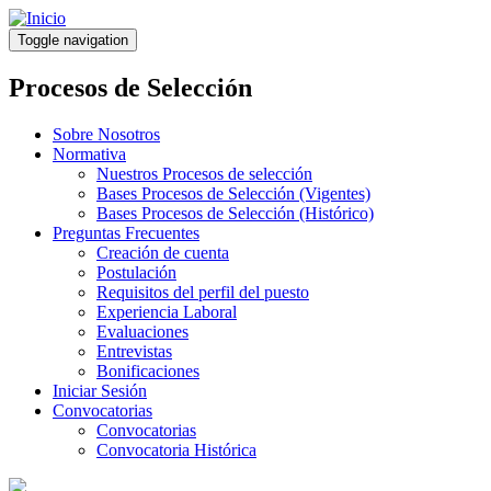
Pasar
al
Toggle navigation
contenido
principal
Procesos de Selección
Sobre Nosotros
Normativa
Nuestros Procesos de selección
Bases Procesos de Selección (Vigentes)
Bases Procesos de Selección (Histórico)
Preguntas Frecuentes
Creación de cuenta
Postulación
Requisitos del perfil del puesto
Experiencia Laboral
Evaluaciones
Entrevistas
Bonificaciones
Iniciar Sesión
Convocatorias
Convocatorias
Convocatoria Histórica