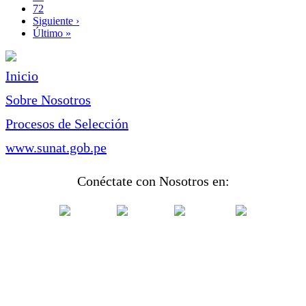
Page
72
Siguiente
Siguiente ›
página
Última
Último »
página
Inicio
Sobre Nosotros
Procesos de Selección
www.sunat.gob.pe
Conéctate con Nosotros en: