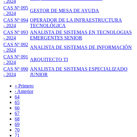
- 2024
CAS Nº 095
GESTOR DE MESA DE AYUDA
- 2024
CAS Nº 094
OPERADOR DE LA INFRAESTRUCTURA
- 2024
TECNOLÓGICA
CAS Nº 093
ANALISTA DE SISTEMAS EN TECNOLOGIAS
- 2024
EMERGENTES SENIOR
CAS Nº 092
ANALISTA DE SISTEMAS DE INFORMACIÓN
- 2024
CAS Nº 091
ARQUITECTO TI
- 2024
CAS Nº 090
ANALISTA DE SISTEMAS ESPECIALIZADO
- 2024
JUNIOR
Primera
« Primero
página
Página
‹ Anterior
Paginación
anterior
Page
64
Page
65
Page
66
Page
67
Página
68
actual
Page
69
Page
70
Page
71