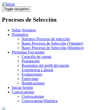
Pasar
al
Toggle navigation
contenido
principal
Procesos de Selección
Sobre Nosotros
Normativa
Nuestros Procesos de selección
Bases Procesos de Selección (Vigentes)
Bases Procesos de Selección (Histórico)
Preguntas Frecuentes
Creación de cuenta
Postulación
Requisitos del perfil del puesto
Experiencia Laboral
Evaluaciones
Entrevistas
Bonificaciones
Iniciar Sesión
Convocatorias
Convocatorias
Convocatoria Histórica