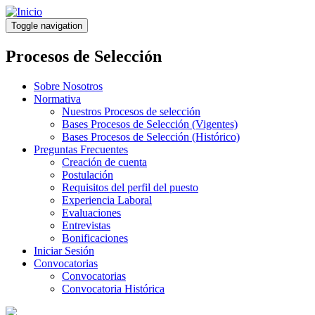
Pasar
al
Toggle navigation
contenido
principal
Procesos de Selección
Sobre Nosotros
Normativa
Nuestros Procesos de selección
Bases Procesos de Selección (Vigentes)
Bases Procesos de Selección (Histórico)
Preguntas Frecuentes
Creación de cuenta
Postulación
Requisitos del perfil del puesto
Experiencia Laboral
Evaluaciones
Entrevistas
Bonificaciones
Iniciar Sesión
Convocatorias
Convocatorias
Convocatoria Histórica