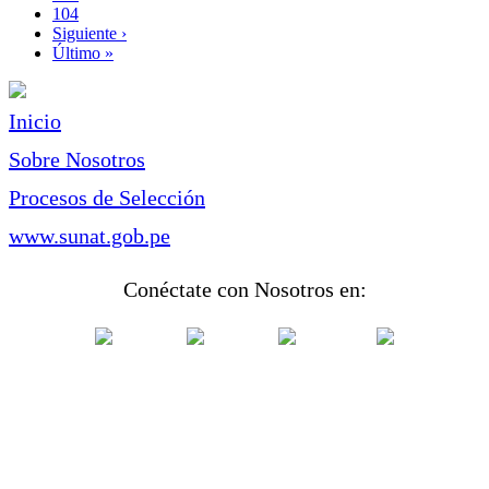
Page
104
Siguiente
Siguiente ›
página
Última
Último »
página
Inicio
Sobre Nosotros
Procesos de Selección
www.sunat.gob.pe
Conéctate con Nosotros en: