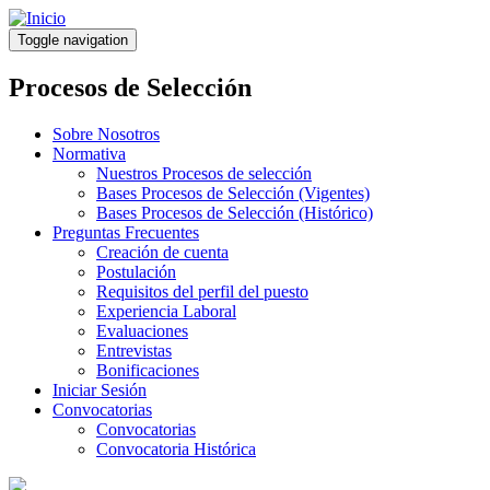
Pasar
al
Toggle navigation
contenido
principal
Procesos de Selección
Sobre Nosotros
Normativa
Nuestros Procesos de selección
Bases Procesos de Selección (Vigentes)
Bases Procesos de Selección (Histórico)
Preguntas Frecuentes
Creación de cuenta
Postulación
Requisitos del perfil del puesto
Experiencia Laboral
Evaluaciones
Entrevistas
Bonificaciones
Iniciar Sesión
Convocatorias
Convocatorias
Convocatoria Histórica