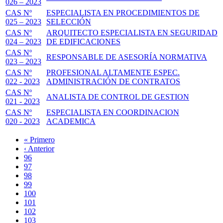
026 – 2023
CAS Nº
ESPECIALISTA EN PROCEDIMIENTOS DE
025 – 2023
SELECCIÓN
CAS Nº
ARQUITECTO ESPECIALISTA EN SEGURIDAD
024 – 2023
DE EDIFICACIONES
CAS Nº
RESPONSABLE DE ASESORÍA NORMATIVA
023 – 2023
CAS Nº
PROFESIONAL ALTAMENTE ESPEC.
022 - 2023
ADMINISTRACIÓN DE CONTRATOS
CAS Nº
ANALISTA DE CONTROL DE GESTION
021 - 2023
CAS Nº
ESPECIALISTA EN COORDINACION
020 - 2023
ACADEMICA
Primera
« Primero
página
Página
‹ Anterior
Paginación
anterior
Page
96
Page
97
Page
98
Page
99
Página
100
actual
Page
101
Page
102
Page
103