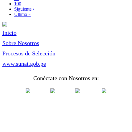
Page
100
Siguiente
Siguiente ›
página
Última
Último »
página
Inicio
Sobre Nosotros
Procesos de Selección
www.sunat.gob.pe
Conéctate con Nosotros en: