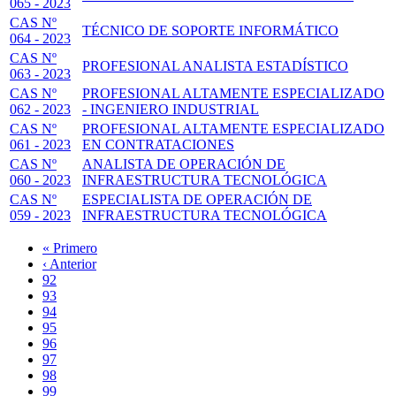
065 - 2023
CAS Nº
TÉCNICO DE SOPORTE INFORMÁTICO
064 - 2023
CAS Nº
PROFESIONAL ANALISTA ESTADÍSTICO
063 - 2023
CAS Nº
PROFESIONAL ALTAMENTE ESPECIALIZADO
062 - 2023
- INGENIERO INDUSTRIAL
CAS Nº
PROFESIONAL ALTAMENTE ESPECIALIZADO
061 - 2023
EN CONTRATACIONES
CAS Nº
ANALISTA DE OPERACIÓN DE
060 - 2023
INFRAESTRUCTURA TECNOLÓGICA
CAS Nº
ESPECIALISTA DE OPERACIÓN DE
059 - 2023
INFRAESTRUCTURA TECNOLÓGICA
Primera
« Primero
página
Página
‹ Anterior
Paginación
anterior
Page
92
Page
93
Page
94
Page
95
Página
96
actual
Page
97
Page
98
Page
99