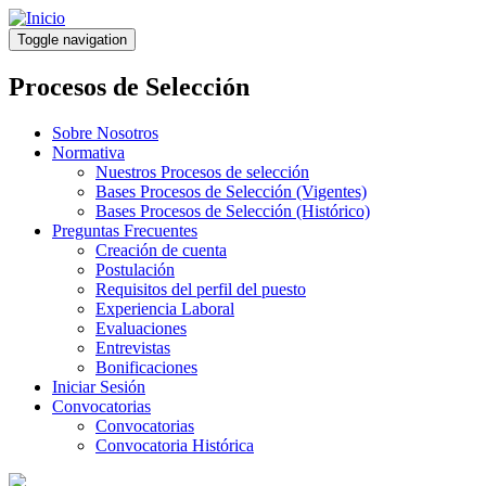
Pasar
al
Toggle navigation
contenido
principal
Procesos de Selección
Sobre Nosotros
Normativa
Nuestros Procesos de selección
Bases Procesos de Selección (Vigentes)
Bases Procesos de Selección (Histórico)
Preguntas Frecuentes
Creación de cuenta
Postulación
Requisitos del perfil del puesto
Experiencia Laboral
Evaluaciones
Entrevistas
Bonificaciones
Iniciar Sesión
Convocatorias
Convocatorias
Convocatoria Histórica