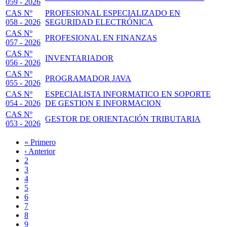
059 - 2026
CAS Nº
PROFESIONAL ESPECIALIZADO EN
058 - 2026
SEGURIDAD ELECTRÓNICA
CAS Nº
PROFESIONAL EN FINANZAS
057 - 2026
CAS Nº
INVENTARIADOR
056 - 2026
CAS Nº
PROGRAMADOR JAVA
055 - 2026
CAS Nº
ESPECIALISTA INFORMATICO EN SOPORTE
054 - 2026
DE GESTION E INFORMACION
CAS Nº
GESTOR DE ORIENTACIÓN TRIBUTARIA
053 - 2026
Primera
« Primero
página
Página
‹ Anterior
Paginación
anterior
Page
2
Page
3
Page
4
Page
5
Página
6
actual
Page
7
Page
8
Page
9