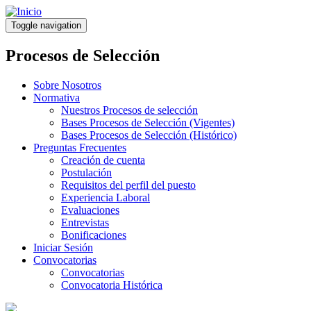
Pasar
al
Toggle navigation
contenido
principal
Procesos de Selección
Sobre Nosotros
Normativa
Nuestros Procesos de selección
Bases Procesos de Selección (Vigentes)
Bases Procesos de Selección (Histórico)
Preguntas Frecuentes
Creación de cuenta
Postulación
Requisitos del perfil del puesto
Experiencia Laboral
Evaluaciones
Entrevistas
Bonificaciones
Iniciar Sesión
Convocatorias
Convocatorias
Convocatoria Histórica