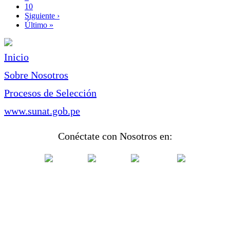
Page
10
Siguiente
Siguiente ›
página
Última
Último »
página
Inicio
Sobre Nosotros
Procesos de Selección
www.sunat.gob.pe
Conéctate con Nosotros en: