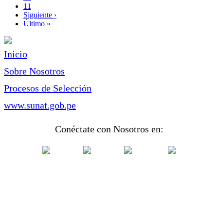
Page
11
Siguiente
Siguiente ›
página
Última
Último »
página
Inicio
Sobre Nosotros
Procesos de Selección
www.sunat.gob.pe
Conéctate con Nosotros en: