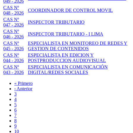
049 - 2026
CAS Nº
COORDINADOR DE CONTROL MOVIL
048 - 2026
CAS Nº
INSPECTOR TRIBUTARIO
047 - 2026
CAS Nº
INSPECTOR TRIBUTARIO - I LIMA
046 - 2026
CAS Nº
ESPECIALISTA EN MONITOREO DE REDES Y
045 - 2026
GESTION DE CONTENIDOS
CAS Nº
ESPECIALISTA EN EDICION Y
044 - 2026
POSTPRODUCCION AUDIOVISUAL
CAS Nº
ESPECIALISTA EN COMUNICACIÓN
043 - 2026
DIGITAL/REDES SOCIALES
Primera
« Primero
página
Página
‹ Anterior
Paginación
anterior
Page
3
Page
4
Page
5
Page
6
Página
7
actual
Page
8
Page
9
Page
10