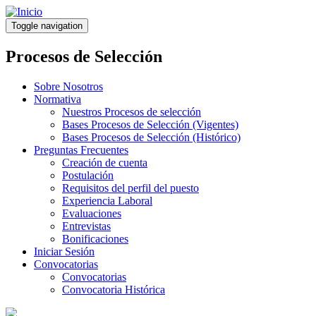
Pasar
al
Toggle navigation
contenido
principal
Procesos de Selección
Sobre Nosotros
Normativa
Nuestros Procesos de selección
Bases Procesos de Selección (Vigentes)
Bases Procesos de Selección (Histórico)
Preguntas Frecuentes
Creación de cuenta
Postulación
Requisitos del perfil del puesto
Experiencia Laboral
Evaluaciones
Entrevistas
Bonificaciones
Iniciar Sesión
Convocatorias
Convocatorias
Convocatoria Histórica