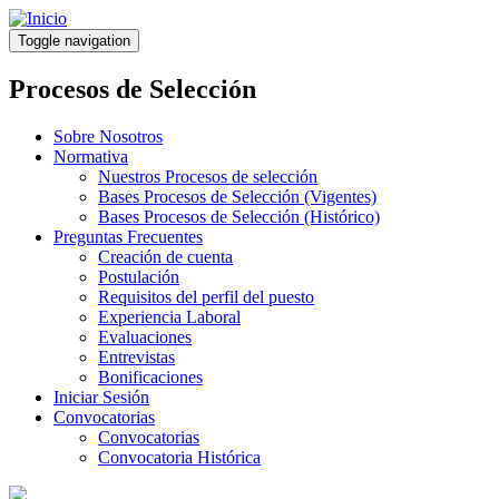
Pasar
al
Toggle navigation
contenido
principal
Procesos de Selección
Sobre Nosotros
Normativa
Nuestros Procesos de selección
Bases Procesos de Selección (Vigentes)
Bases Procesos de Selección (Histórico)
Preguntas Frecuentes
Creación de cuenta
Postulación
Requisitos del perfil del puesto
Experiencia Laboral
Evaluaciones
Entrevistas
Bonificaciones
Iniciar Sesión
Convocatorias
Convocatorias
Convocatoria Histórica