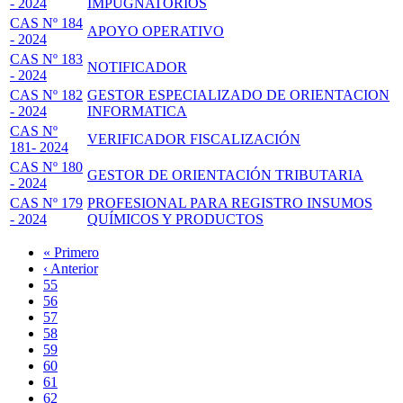
- 2024
IMPUGNATORIOS
CAS Nº 184
APOYO OPERATIVO
- 2024
CAS Nº 183
NOTIFICADOR
- 2024
CAS Nº 182
GESTOR ESPECIALIZADO DE ORIENTACION
- 2024
INFORMATICA
CAS Nº
VERIFICADOR FISCALIZACIÓN
181- 2024
CAS Nº 180
GESTOR DE ORIENTACIÓN TRIBUTARIA
- 2024
CAS Nº 179
PROFESIONAL PARA REGISTRO INSUMOS
- 2024
QUÍMICOS Y PRODUCTOS
Primera
« Primero
página
Página
‹ Anterior
Paginación
anterior
Page
55
Page
56
Page
57
Page
58
Página
59
actual
Page
60
Page
61
Page
62