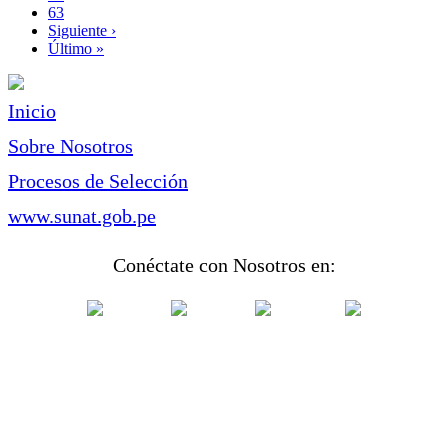
Page
63
Siguiente
Siguiente ›
página
Última
Último »
página
Inicio
Sobre Nosotros
Procesos de Selección
www.sunat.gob.pe
Conéctate con Nosotros en: