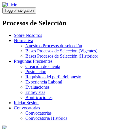
Pasar
al
Toggle navigation
contenido
principal
Procesos de Selección
Sobre Nosotros
Normativa
Nuestros Procesos de selección
Bases Procesos de Selección (Vigentes)
Bases Procesos de Selección (Histórico)
Preguntas Frecuentes
Creación de cuenta
Postulación
Requisitos del perfil del puesto
Experiencia Laboral
Evaluaciones
Entrevistas
Bonificaciones
Iniciar Sesión
Convocatorias
Convocatorias
Convocatoria Histórica