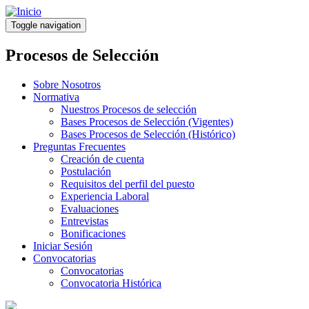
Pasar
al
Toggle navigation
contenido
principal
Procesos de Selección
Sobre Nosotros
Normativa
Nuestros Procesos de selección
Bases Procesos de Selección (Vigentes)
Bases Procesos de Selección (Histórico)
Preguntas Frecuentes
Creación de cuenta
Postulación
Requisitos del perfil del puesto
Experiencia Laboral
Evaluaciones
Entrevistas
Bonificaciones
Iniciar Sesión
Convocatorias
Convocatorias
Convocatoria Histórica