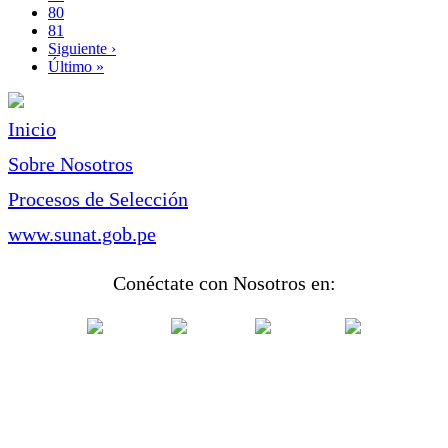
Page
80
Page
81
Siguiente
Siguiente ›
página
Última
Último »
página
Inicio
Sobre Nosotros
Procesos de Selección
www.sunat.gob.pe
Conéctate con Nosotros en: