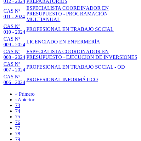
012 - 2024
PREPARATORIOS
ESPECIALISTA COORDINADOR EN
CAS Nº
PRESUPUESTO - PROGRAMACIÓN
011 - 2024
MULTIANUAL
CAS Nº
PROFESIONAL EN TRABAJO SOCIAL
010 - 2024
CAS Nº
LICENCIADO EN ENFERMERÍA
009 - 2024
CAS Nº
ESPECIALISTA COORDINADOR EN
008 - 2024
PRESUPUESTO - EJECUCION DE INVERSIONES
CAS Nº
PROFESIONAL EN TRABAJO SOCIAL - OD
007 - 2024
CAS Nº
PROFESIONAL INFORMÁTICO
006 - 2024
Primera
« Primero
página
Página
‹ Anterior
Paginación
anterior
Page
73
Page
74
Page
75
Page
76
Página
77
actual
Page
78
Page
79