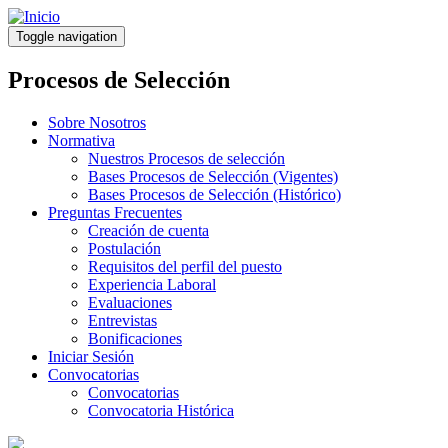
Pasar
al
Toggle navigation
contenido
principal
Procesos de Selección
Sobre Nosotros
Normativa
Nuestros Procesos de selección
Bases Procesos de Selección (Vigentes)
Bases Procesos de Selección (Histórico)
Preguntas Frecuentes
Creación de cuenta
Postulación
Requisitos del perfil del puesto
Experiencia Laboral
Evaluaciones
Entrevistas
Bonificaciones
Iniciar Sesión
Convocatorias
Convocatorias
Convocatoria Histórica