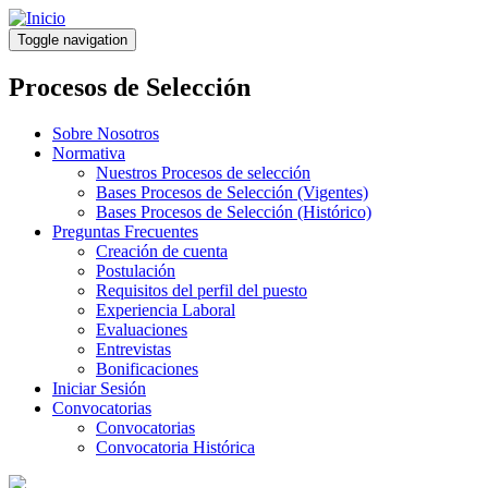
Pasar
al
Toggle navigation
contenido
principal
Procesos de Selección
Sobre Nosotros
Normativa
Nuestros Procesos de selección
Bases Procesos de Selección (Vigentes)
Bases Procesos de Selección (Histórico)
Preguntas Frecuentes
Creación de cuenta
Postulación
Requisitos del perfil del puesto
Experiencia Laboral
Evaluaciones
Entrevistas
Bonificaciones
Iniciar Sesión
Convocatorias
Convocatorias
Convocatoria Histórica