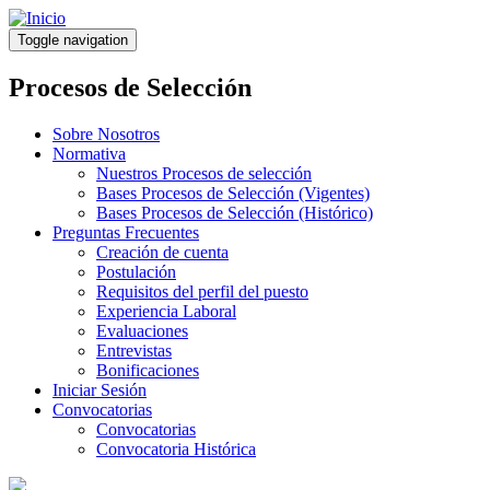
Pasar
al
Toggle navigation
contenido
principal
Procesos de Selección
Sobre Nosotros
Normativa
Nuestros Procesos de selección
Bases Procesos de Selección (Vigentes)
Bases Procesos de Selección (Histórico)
Preguntas Frecuentes
Creación de cuenta
Postulación
Requisitos del perfil del puesto
Experiencia Laboral
Evaluaciones
Entrevistas
Bonificaciones
Iniciar Sesión
Convocatorias
Convocatorias
Convocatoria Histórica