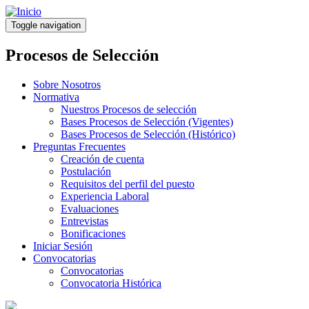
Pasar
al
Toggle navigation
contenido
principal
Procesos de Selección
Sobre Nosotros
Normativa
Nuestros Procesos de selección
Bases Procesos de Selección (Vigentes)
Bases Procesos de Selección (Histórico)
Preguntas Frecuentes
Creación de cuenta
Postulación
Requisitos del perfil del puesto
Experiencia Laboral
Evaluaciones
Entrevistas
Bonificaciones
Iniciar Sesión
Convocatorias
Convocatorias
Convocatoria Histórica