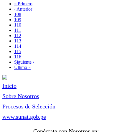
Primera
« Primero
página
Página
‹ Anterior
Paginación
anterior
Page
108
Page
109
Page
110
Page
111
Página
112
actual
Page
113
Page
114
Page
115
Page
116
Siguiente
Siguiente ›
página
Última
Último »
página
Inicio
Sobre Nosotros
Procesos de Selección
www.sunat.gob.pe
Conéctate con Nosotros en: