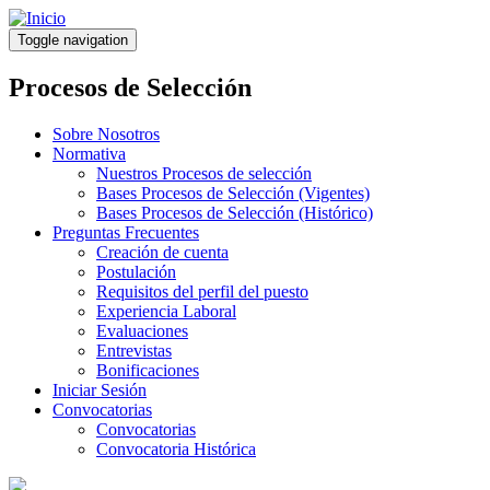
Pasar
al
Toggle navigation
contenido
principal
Procesos de Selección
Sobre Nosotros
Normativa
Nuestros Procesos de selección
Bases Procesos de Selección (Vigentes)
Bases Procesos de Selección (Histórico)
Preguntas Frecuentes
Creación de cuenta
Postulación
Requisitos del perfil del puesto
Experiencia Laboral
Evaluaciones
Entrevistas
Bonificaciones
Iniciar Sesión
Convocatorias
Convocatorias
Convocatoria Histórica