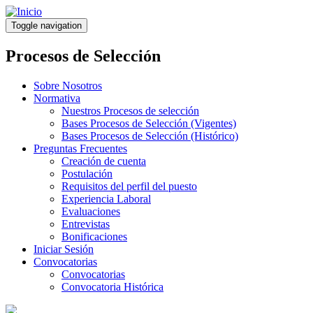
Pasar
al
Toggle navigation
contenido
principal
Procesos de Selección
Sobre Nosotros
Normativa
Nuestros Procesos de selección
Bases Procesos de Selección (Vigentes)
Bases Procesos de Selección (Histórico)
Preguntas Frecuentes
Creación de cuenta
Postulación
Requisitos del perfil del puesto
Experiencia Laboral
Evaluaciones
Entrevistas
Bonificaciones
Iniciar Sesión
Convocatorias
Convocatorias
Convocatoria Histórica