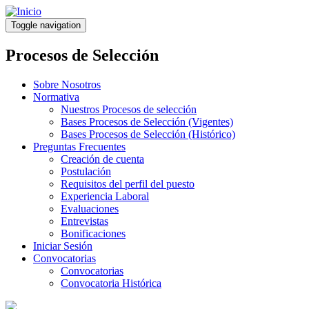
Pasar
al
Toggle navigation
contenido
principal
Procesos de Selección
Sobre Nosotros
Normativa
Nuestros Procesos de selección
Bases Procesos de Selección (Vigentes)
Bases Procesos de Selección (Histórico)
Preguntas Frecuentes
Creación de cuenta
Postulación
Requisitos del perfil del puesto
Experiencia Laboral
Evaluaciones
Entrevistas
Bonificaciones
Iniciar Sesión
Convocatorias
Convocatorias
Convocatoria Histórica