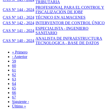
TRIBUTARIA
PROFESIONAL PARA EL CONTROL Y
CAS Nº 144 - 2024
FISCALIZACIÓN DE IQBF
CAS Nº 143 - 2024
TÉCNICO EN ALMACENES
CAS Nº 142 - 2024
INTERVENTOR DE CONTROL ÚNICO
ESPECIALISTA - INGENIERO
CAS Nº 141 - 2024
SANITARIO
ANALISTA DE INFRAESTRUCTURA
CAS Nº 140 - 2024
TECNOLOGICA - BASE DE DATOS
Primera
« Primero
página
Página
‹ Anterior
Paginación
anterior
Page
59
Page
60
Page
61
Page
62
Página
63
actual
Page
64
Page
65
Page
66
Page
67
Siguiente
Siguiente ›
página
Última
Último »
página