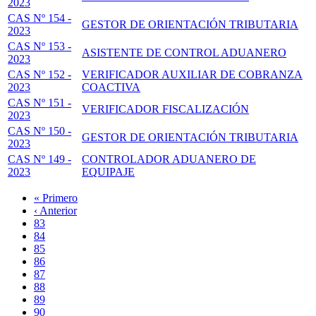
2023
CAS Nº 154 -
GESTOR DE ORIENTACIÓN TRIBUTARIA
2023
CAS Nº 153 -
ASISTENTE DE CONTROL ADUANERO
2023
CAS Nº 152 -
VERIFICADOR AUXILIAR DE COBRANZA
2023
COACTIVA
CAS Nº 151 -
VERIFICADOR FISCALIZACIÓN
2023
CAS Nº 150 -
GESTOR DE ORIENTACIÓN TRIBUTARIA
2023
CAS Nº 149 -
CONTROLADOR ADUANERO DE
2023
EQUIPAJE
Primera
« Primero
página
Página
‹ Anterior
Paginación
anterior
Page
83
Page
84
Page
85
Page
86
Página
87
actual
Page
88
Page
89
Page
90