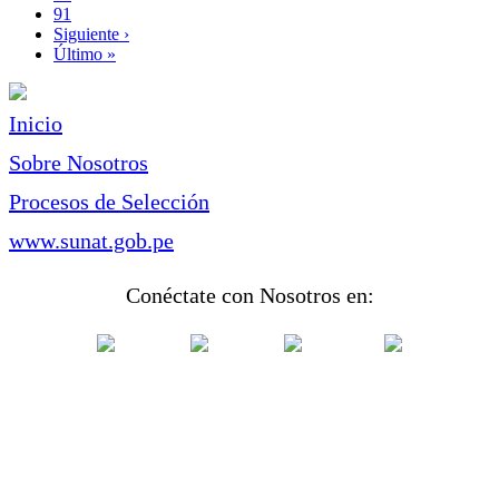
Page
91
Siguiente
Siguiente ›
página
Última
Último »
página
Inicio
Sobre Nosotros
Procesos de Selección
www.sunat.gob.pe
Conéctate con Nosotros en: