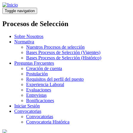
Pasar
al
Toggle navigation
contenido
principal
Procesos de Selección
Sobre Nosotros
Normativa
Nuestros Procesos de selección
Bases Procesos de Selección (Vigentes)
Bases Procesos de Selección (Histórico)
Preguntas Frecuentes
Creación de cuenta
Postulación
Requisitos del perfil del puesto
Experiencia Laboral
Evaluaciones
Entrevistas
Bonificaciones
Iniciar Sesión
Convocatorias
Convocatorias
Convocatoria Histórica