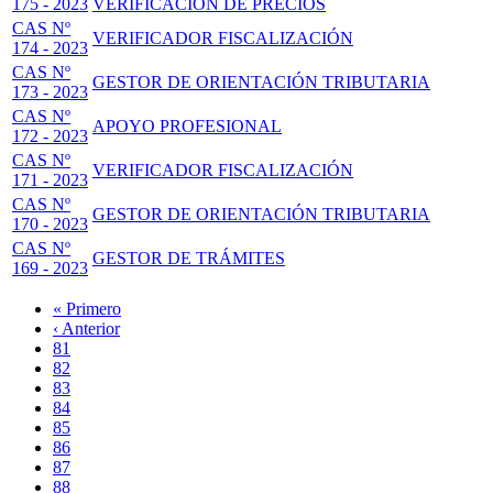
175 - 2023
VERIFICACIÓN DE PRECIOS
CAS Nº
VERIFICADOR FISCALIZACIÓN
174 - 2023
CAS Nº
GESTOR DE ORIENTACIÓN TRIBUTARIA
173 - 2023
CAS Nº
APOYO PROFESIONAL
172 - 2023
CAS Nº
VERIFICADOR FISCALIZACIÓN
171 - 2023
CAS Nº
GESTOR DE ORIENTACIÓN TRIBUTARIA
170 - 2023
CAS Nº
GESTOR DE TRÁMITES
169 - 2023
Primera
« Primero
página
Página
‹ Anterior
Paginación
anterior
Page
81
Page
82
Page
83
Page
84
Página
85
actual
Page
86
Page
87
Page
88