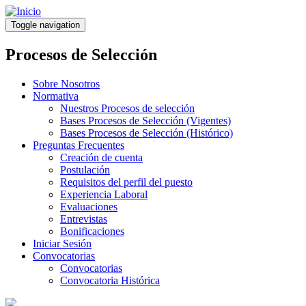
Pasar
al
Toggle navigation
contenido
principal
Procesos de Selección
Sobre Nosotros
Normativa
Nuestros Procesos de selección
Bases Procesos de Selección (Vigentes)
Bases Procesos de Selección (Histórico)
Preguntas Frecuentes
Creación de cuenta
Postulación
Requisitos del perfil del puesto
Experiencia Laboral
Evaluaciones
Entrevistas
Bonificaciones
Iniciar Sesión
Convocatorias
Convocatorias
Convocatoria Histórica