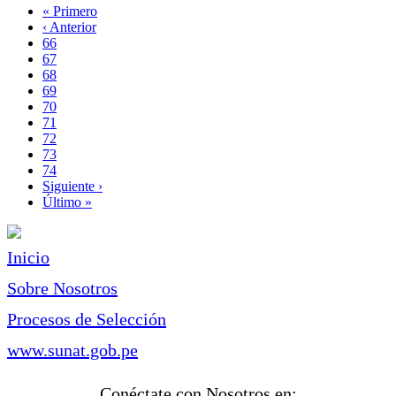
Primera
« Primero
página
Página
‹ Anterior
Paginación
anterior
Page
66
Page
67
Page
68
Page
69
Página
70
actual
Page
71
Page
72
Page
73
Page
74
Siguiente
Siguiente ›
página
Última
Último »
página
Inicio
Sobre Nosotros
Procesos de Selección
www.sunat.gob.pe
Conéctate con Nosotros en: