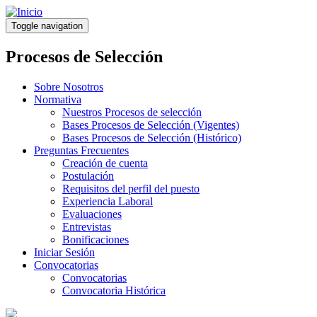
Pasar
al
Toggle navigation
contenido
principal
Procesos de Selección
Sobre Nosotros
Normativa
Nuestros Procesos de selección
Bases Procesos de Selección (Vigentes)
Bases Procesos de Selección (Histórico)
Preguntas Frecuentes
Creación de cuenta
Postulación
Requisitos del perfil del puesto
Experiencia Laboral
Evaluaciones
Entrevistas
Bonificaciones
Iniciar Sesión
Convocatorias
Convocatorias
Convocatoria Histórica