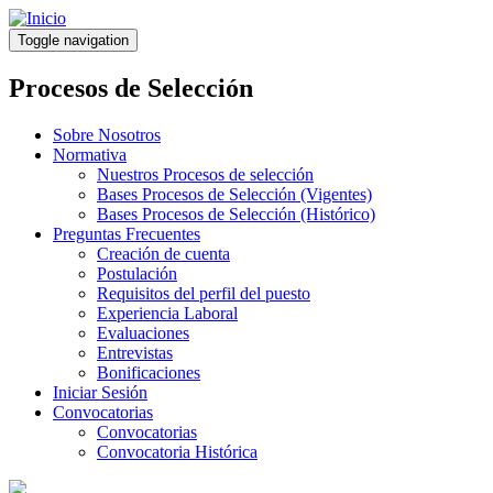
Pasar
al
Toggle navigation
contenido
principal
Procesos de Selección
Sobre Nosotros
Normativa
Nuestros Procesos de selección
Bases Procesos de Selección (Vigentes)
Bases Procesos de Selección (Histórico)
Preguntas Frecuentes
Creación de cuenta
Postulación
Requisitos del perfil del puesto
Experiencia Laboral
Evaluaciones
Entrevistas
Bonificaciones
Iniciar Sesión
Convocatorias
Convocatorias
Convocatoria Histórica