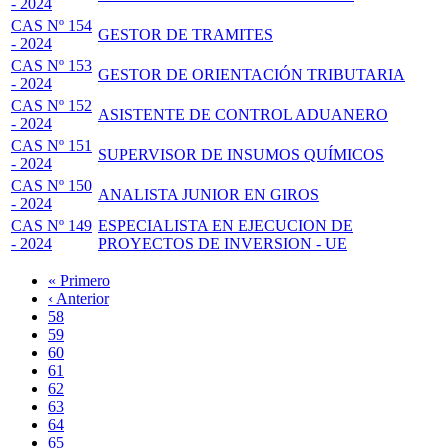
- 2024
CAS Nº 154
GESTOR DE TRAMITES
- 2024
CAS Nº 153
GESTOR DE ORIENTACIÓN TRIBUTARIA
- 2024
CAS Nº 152
ASISTENTE DE CONTROL ADUANERO
- 2024
CAS Nº 151
SUPERVISOR DE INSUMOS QUÍMICOS
- 2024
CAS Nº 150
ANALISTA JUNIOR EN GIROS
- 2024
CAS Nº 149
ESPECIALISTA EN EJECUCION DE
- 2024
PROYECTOS DE INVERSION - UE
Primera
« Primero
página
Página
‹ Anterior
Paginación
anterior
Page
58
Page
59
Page
60
Page
61
Página
62
actual
Page
63
Page
64
Page
65