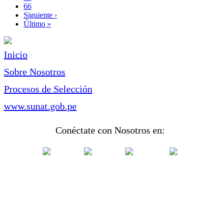
Page
66
Siguiente
Siguiente ›
página
Última
Último »
página
Inicio
Sobre Nosotros
Procesos de Selección
www.sunat.gob.pe
Conéctate con Nosotros en: