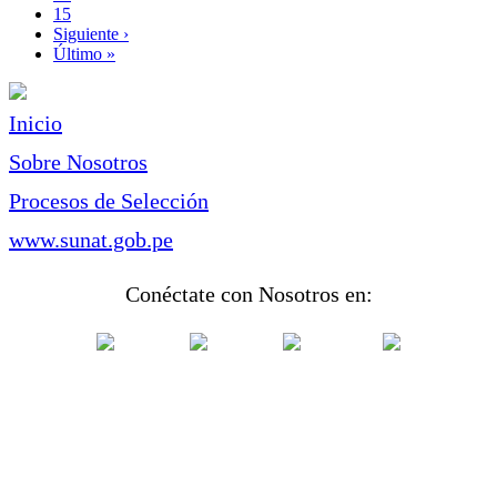
Page
15
Siguiente
Siguiente ›
página
Última
Último »
página
Inicio
Sobre Nosotros
Procesos de Selección
www.sunat.gob.pe
Conéctate con Nosotros en: