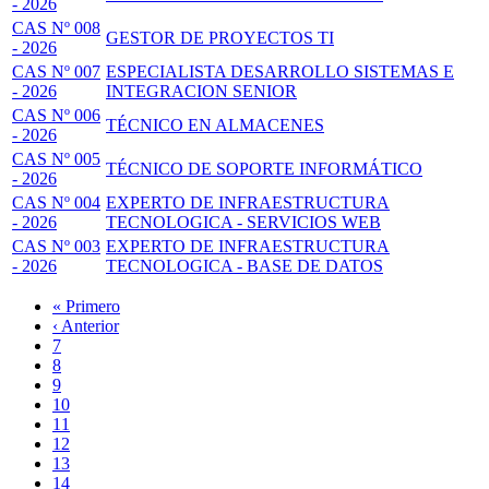
- 2026
CAS Nº 008
GESTOR DE PROYECTOS TI
- 2026
CAS Nº 007
ESPECIALISTA DESARROLLO SISTEMAS E
- 2026
INTEGRACION SENIOR
CAS Nº 006
TÉCNICO EN ALMACENES
- 2026
CAS Nº 005
TÉCNICO DE SOPORTE INFORMÁTICO
- 2026
CAS Nº 004
EXPERTO DE INFRAESTRUCTURA
- 2026
TECNOLOGICA - SERVICIOS WEB
CAS Nº 003
EXPERTO DE INFRAESTRUCTURA
- 2026
TECNOLOGICA - BASE DE DATOS
Primera
« Primero
página
Página
‹ Anterior
Paginación
anterior
Page
7
Page
8
Page
9
Page
10
Página
11
actual
Page
12
Page
13
Page
14