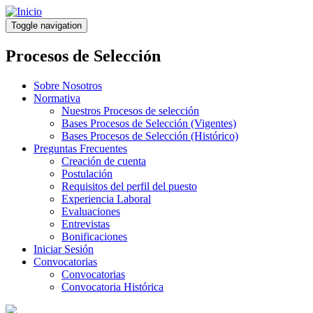
Pasar
al
Toggle navigation
contenido
principal
Procesos de Selección
Sobre Nosotros
Normativa
Nuestros Procesos de selección
Bases Procesos de Selección (Vigentes)
Bases Procesos de Selección (Histórico)
Preguntas Frecuentes
Creación de cuenta
Postulación
Requisitos del perfil del puesto
Experiencia Laboral
Evaluaciones
Entrevistas
Bonificaciones
Iniciar Sesión
Convocatorias
Convocatorias
Convocatoria Histórica