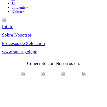
Page
12
Siguiente
Siguiente ›
página
Última
Último »
página
Inicio
Sobre Nosotros
Procesos de Selección
www.sunat.gob.pe
Conéctate con Nosotros en: