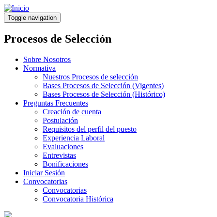
Pasar
al
Toggle navigation
contenido
principal
Procesos de Selección
Sobre Nosotros
Normativa
Nuestros Procesos de selección
Bases Procesos de Selección (Vigentes)
Bases Procesos de Selección (Histórico)
Preguntas Frecuentes
Creación de cuenta
Postulación
Requisitos del perfil del puesto
Experiencia Laboral
Evaluaciones
Entrevistas
Bonificaciones
Iniciar Sesión
Convocatorias
Convocatorias
Convocatoria Histórica