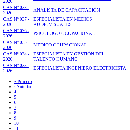
2026
CAS Nº 038 -
ANALISTA DE CAPACITACIÓN
2026
CAS Nº 037 -
ESPECIALISTA EN MEDIOS
2026
AUDIOVISUALES
CAS Nº 036 -
PSICOLOGO OCUPACIONAL
2026
CAS Nº 035 -
MÉDICO OCUPACIONAL
2026
CAS Nº 034 -
ESPECIALISTA EN GESTIÓN DEL
2026
TALENTO HUMANO
CAS Nº 033 -
ESPECIALISTA INGENIERO ELECTRICISTA
2026
Primera
« Primero
página
Página
‹ Anterior
Paginación
anterior
Page
4
Page
5
Page
6
Page
7
Página
8
actual
Page
9
Page
10
Page
11