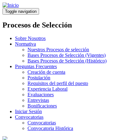
Pasar
al
Toggle navigation
contenido
principal
Procesos de Selección
Sobre Nosotros
Normativa
Nuestros Procesos de selección
Bases Procesos de Selección (Vigentes)
Bases Procesos de Selección (Histórico)
Preguntas Frecuentes
Creación de cuenta
Postulación
Requisitos del perfil del puesto
Experiencia Laboral
Evaluaciones
Entrevistas
Bonificaciones
Iniciar Sesión
Convocatorias
Convocatorias
Convocatoria Histórica