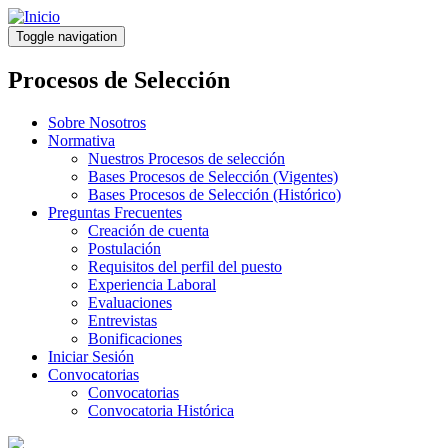
Pasar
al
Toggle navigation
contenido
principal
Procesos de Selección
Sobre Nosotros
Normativa
Nuestros Procesos de selección
Bases Procesos de Selección (Vigentes)
Bases Procesos de Selección (Histórico)
Preguntas Frecuentes
Creación de cuenta
Postulación
Requisitos del perfil del puesto
Experiencia Laboral
Evaluaciones
Entrevistas
Bonificaciones
Iniciar Sesión
Convocatorias
Convocatorias
Convocatoria Histórica