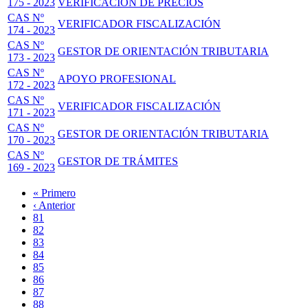
175 - 2023
VERIFICACIÓN DE PRECIOS
CAS Nº
VERIFICADOR FISCALIZACIÓN
174 - 2023
CAS Nº
GESTOR DE ORIENTACIÓN TRIBUTARIA
173 - 2023
CAS Nº
APOYO PROFESIONAL
172 - 2023
CAS Nº
VERIFICADOR FISCALIZACIÓN
171 - 2023
CAS Nº
GESTOR DE ORIENTACIÓN TRIBUTARIA
170 - 2023
CAS Nº
GESTOR DE TRÁMITES
169 - 2023
Primera
« Primero
página
Página
‹ Anterior
Paginación
anterior
Page
81
Page
82
Page
83
Page
84
Página
85
actual
Page
86
Page
87
Page
88