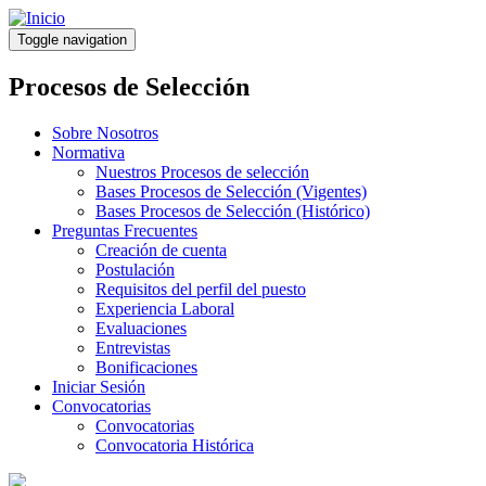
Pasar
al
Toggle navigation
contenido
principal
Procesos de Selección
Sobre Nosotros
Normativa
Nuestros Procesos de selección
Bases Procesos de Selección (Vigentes)
Bases Procesos de Selección (Histórico)
Preguntas Frecuentes
Creación de cuenta
Postulación
Requisitos del perfil del puesto
Experiencia Laboral
Evaluaciones
Entrevistas
Bonificaciones
Iniciar Sesión
Convocatorias
Convocatorias
Convocatoria Histórica