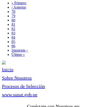
Primera
« Primero
página
Página
‹ Anterior
Paginación
anterior
Page
78
Page
79
Page
80
Page
81
Página
82
actual
Page
83
Page
84
Page
85
Page
86
Siguiente
Siguiente ›
página
Última
Último »
página
Inicio
Sobre Nosotros
Procesos de Selección
www.sunat.gob.pe
Conéctate con Nosotros en: