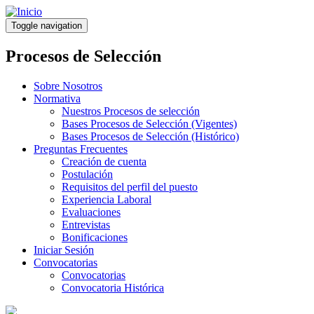
Pasar
al
Toggle navigation
contenido
principal
Procesos de Selección
Sobre Nosotros
Normativa
Nuestros Procesos de selección
Bases Procesos de Selección (Vigentes)
Bases Procesos de Selección (Histórico)
Preguntas Frecuentes
Creación de cuenta
Postulación
Requisitos del perfil del puesto
Experiencia Laboral
Evaluaciones
Entrevistas
Bonificaciones
Iniciar Sesión
Convocatorias
Convocatorias
Convocatoria Histórica