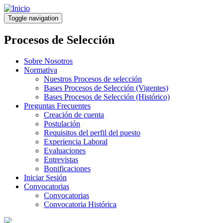
Pasar
al
Toggle navigation
contenido
principal
Procesos de Selección
Sobre Nosotros
Normativa
Nuestros Procesos de selección
Bases Procesos de Selección (Vigentes)
Bases Procesos de Selección (Histórico)
Preguntas Frecuentes
Creación de cuenta
Postulación
Requisitos del perfil del puesto
Experiencia Laboral
Evaluaciones
Entrevistas
Bonificaciones
Iniciar Sesión
Convocatorias
Convocatorias
Convocatoria Histórica