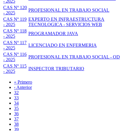
- 2025
CAS Nº 120
PROFESIONAL EN TRABAJO SOCIAL
- 2025
CAS Nº 119
EXPERTO EN INFRAESTRUCTURA
- 2025
TECNOLOGICA - SERVICIOS WEB
CAS Nº 118
PROGRAMADOR JAVA
- 2025
CAS Nº 117
LICENCIADO EN ENFERMERIA
- 2025
CAS Nº 116
PROFESIONAL EN TRABAJO SOCIAL - OD
- 2025
CAS Nº 115
INSPECTOR TRIBUTARIO
- 2025
Primera
« Primero
página
Página
‹ Anterior
Paginación
anterior
Page
32
Page
33
Page
34
Page
35
Página
36
actual
Page
37
Page
38
Page
39