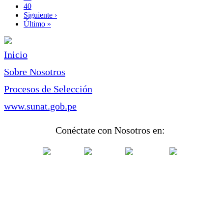
Page
40
Siguiente
Siguiente ›
página
Última
Último »
página
Inicio
Sobre Nosotros
Procesos de Selección
www.sunat.gob.pe
Conéctate con Nosotros en: