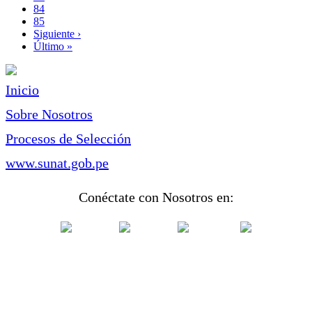
Page
84
Page
85
Siguiente
Siguiente ›
página
Última
Último »
página
Inicio
Sobre Nosotros
Procesos de Selección
www.sunat.gob.pe
Conéctate con Nosotros en: