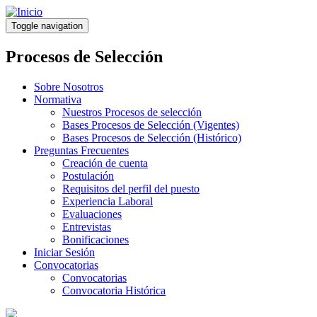
Pasar
al
Toggle navigation
contenido
principal
Procesos de Selección
Sobre Nosotros
Normativa
Nuestros Procesos de selección
Bases Procesos de Selección (Vigentes)
Bases Procesos de Selección (Histórico)
Preguntas Frecuentes
Creación de cuenta
Postulación
Requisitos del perfil del puesto
Experiencia Laboral
Evaluaciones
Entrevistas
Bonificaciones
Iniciar Sesión
Convocatorias
Convocatorias
Convocatoria Histórica