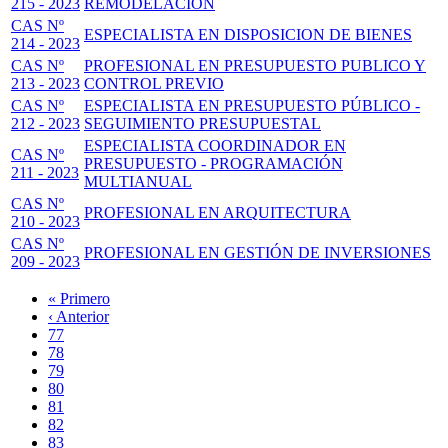
215 - 2023
REMODELACIÓN
CAS Nº
ESPECIALISTA EN DISPOSICION DE BIENES
214 - 2023
CAS Nº
PROFESIONAL EN PRESUPUESTO PUBLICO Y
213 - 2023
CONTROL PREVIO
CAS Nº
ESPECIALISTA EN PRESUPUESTO PÚBLICO -
212 - 2023
SEGUIMIENTO PRESUPUESTAL
ESPECIALISTA COORDINADOR EN
CAS Nº
PRESUPUESTO - PROGRAMACIÓN
211 - 2023
MULTIANUAL
CAS Nº
PROFESIONAL EN ARQUITECTURA
210 - 2023
CAS Nº
PROFESIONAL EN GESTIÓN DE INVERSIONES
209 - 2023
Primera
« Primero
página
Página
‹ Anterior
Paginación
anterior
Page
77
Page
78
Page
79
Page
80
Página
81
actual
Page
82
Page
83