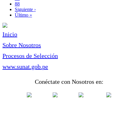
Page
88
Siguiente
Siguiente ›
página
Última
Último »
página
Inicio
Sobre Nosotros
Procesos de Selección
www.sunat.gob.pe
Conéctate con Nosotros en: