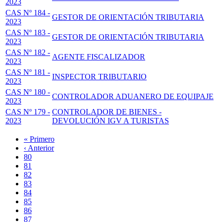
2023
CAS Nº 184 -
GESTOR DE ORIENTACIÓN TRIBUTARIA
2023
CAS Nº 183 -
GESTOR DE ORIENTACIÓN TRIBUTARIA
2023
CAS Nº 182 -
AGENTE FISCALIZADOR
2023
CAS Nº 181 -
INSPECTOR TRIBUTARIO
2023
CAS Nº 180 -
CONTROLADOR ADUANERO DE EQUIPAJE
2023
CAS Nº 179 -
CONTROLADOR DE BIENES -
2023
DEVOLUCIÓN IGV A TURISTAS
Primera
« Primero
página
Página
‹ Anterior
Paginación
anterior
Page
80
Page
81
Page
82
Page
83
Página
84
actual
Page
85
Page
86
Page
87