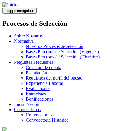
Pasar
al
Toggle navigation
contenido
principal
Procesos de Selección
Sobre Nosotros
Normativa
Nuestros Procesos de selección
Bases Procesos de Selección (Vigentes)
Bases Procesos de Selección (Histórico)
Preguntas Frecuentes
Creación de cuenta
Postulación
Requisitos del perfil del puesto
Experiencia Laboral
Evaluaciones
Entrevistas
Bonificaciones
Iniciar Sesión
Convocatorias
Convocatorias
Convocatoria Histórica