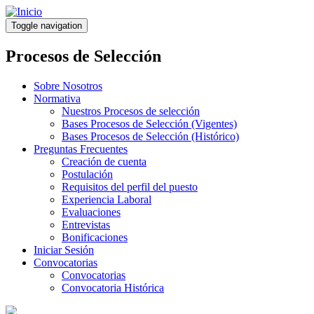
Pasar
al
Toggle navigation
contenido
principal
Procesos de Selección
Sobre Nosotros
Normativa
Nuestros Procesos de selección
Bases Procesos de Selección (Vigentes)
Bases Procesos de Selección (Histórico)
Preguntas Frecuentes
Creación de cuenta
Postulación
Requisitos del perfil del puesto
Experiencia Laboral
Evaluaciones
Entrevistas
Bonificaciones
Iniciar Sesión
Convocatorias
Convocatorias
Convocatoria Histórica