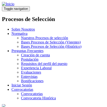
Pasar
al
Toggle navigation
contenido
principal
Procesos de Selección
Sobre Nosotros
Normativa
Nuestros Procesos de selección
Bases Procesos de Selección (Vigentes)
Bases Procesos de Selección (Histórico)
Preguntas Frecuentes
Creación de cuenta
Postulación
Requisitos del perfil del puesto
Experiencia Laboral
Evaluaciones
Entrevistas
Bonificaciones
Iniciar Sesión
Convocatorias
Convocatorias
Convocatoria Histórica