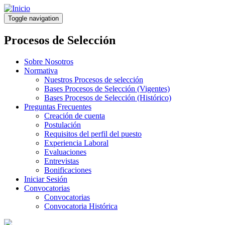
Pasar
al
Toggle navigation
contenido
principal
Procesos de Selección
Sobre Nosotros
Normativa
Nuestros Procesos de selección
Bases Procesos de Selección (Vigentes)
Bases Procesos de Selección (Histórico)
Preguntas Frecuentes
Creación de cuenta
Postulación
Requisitos del perfil del puesto
Experiencia Laboral
Evaluaciones
Entrevistas
Bonificaciones
Iniciar Sesión
Convocatorias
Convocatorias
Convocatoria Histórica