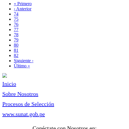
Primera
« Primero
página
Página
‹ Anterior
Paginación
anterior
Page
74
Page
75
Page
76
Page
77
Página
78
actual
Page
79
Page
80
Page
81
Page
82
Siguiente
Siguiente ›
página
Última
Último »
página
Inicio
Sobre Nosotros
Procesos de Selección
www.sunat.gob.pe
Conéctate con Nosotros en: