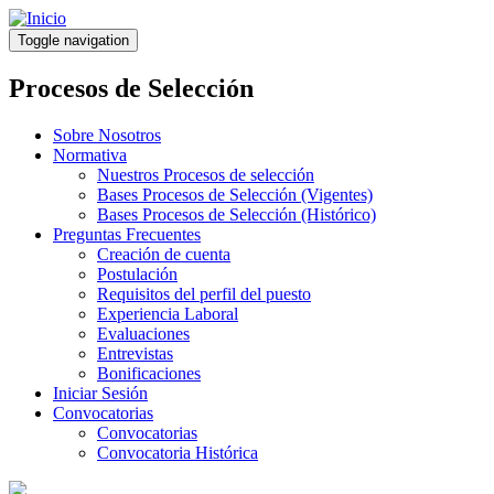
Pasar
al
Toggle navigation
contenido
principal
Procesos de Selección
Sobre Nosotros
Normativa
Nuestros Procesos de selección
Bases Procesos de Selección (Vigentes)
Bases Procesos de Selección (Histórico)
Preguntas Frecuentes
Creación de cuenta
Postulación
Requisitos del perfil del puesto
Experiencia Laboral
Evaluaciones
Entrevistas
Bonificaciones
Iniciar Sesión
Convocatorias
Convocatorias
Convocatoria Histórica