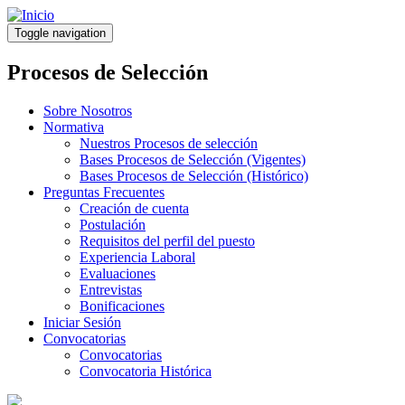
Pasar
al
Toggle navigation
contenido
principal
Procesos de Selección
Sobre Nosotros
Normativa
Nuestros Procesos de selección
Bases Procesos de Selección (Vigentes)
Bases Procesos de Selección (Histórico)
Preguntas Frecuentes
Creación de cuenta
Postulación
Requisitos del perfil del puesto
Experiencia Laboral
Evaluaciones
Entrevistas
Bonificaciones
Iniciar Sesión
Convocatorias
Convocatorias
Convocatoria Histórica