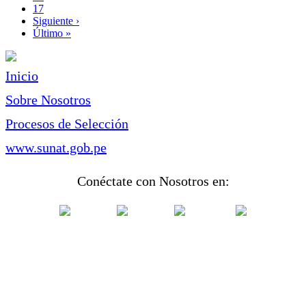
Page
17
Siguiente
Siguiente ›
página
Última
Último »
página
Inicio
Sobre Nosotros
Procesos de Selección
www.sunat.gob.pe
Conéctate con Nosotros en: