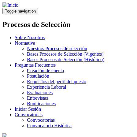
Pasar
al
Toggle navigation
contenido
principal
Procesos de Selección
Sobre Nosotros
Normativa
Nuestros Procesos de selección
Bases Procesos de Selección (Vigentes)
Bases Procesos de Selección (Histórico)
Preguntas Frecuentes
Creación de cuenta
Postulación
Requisitos del perfil del puesto
Experiencia Laboral
Evaluaciones
Entrevistas
Bonificaciones
Iniciar Sesión
Convocatorias
Convocatorias
Convocatoria Histórica