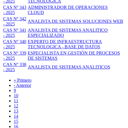
- 2025
TECNOLÓGICA
CAS Nº 343
ADMINISTRADOR DE OPERACIONES
- 2025
CLOUD
CAS Nº 342
ANALISTA DE SISTEMAS SOLUCIONES WEB
- 2025
CAS Nº 341
ANALISTA DE SISTEMAS ANALITICO
- 2025
ESPECIALIZADO
CAS Nº 340
EXPERTO DE INFRAESTRUCTURA
- 2025
TECNOLOGICA - BASE DE DATOS
CAS Nº 339
ESPECIALISTA EN GESTIÓN DE PROCESOS
- 2025
DE SISTEMAS
CAS Nº 338
ANALISTA DE SISTEMAS ANALITICOS
- 2025
Primera
« Primero
página
Página
‹ Anterior
Paginación
anterior
Page
9
Page
10
Page
11
Page
12
Página
13
actual
Page
14
Page
15
Page
16