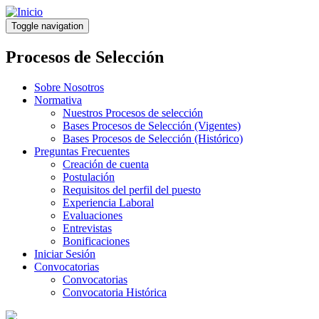
Pasar
al
Toggle navigation
contenido
principal
Procesos de Selección
Sobre Nosotros
Normativa
Nuestros Procesos de selección
Bases Procesos de Selección (Vigentes)
Bases Procesos de Selección (Histórico)
Preguntas Frecuentes
Creación de cuenta
Postulación
Requisitos del perfil del puesto
Experiencia Laboral
Evaluaciones
Entrevistas
Bonificaciones
Iniciar Sesión
Convocatorias
Convocatorias
Convocatoria Histórica