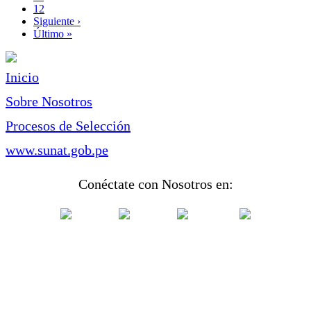
Page
12
Siguiente
Siguiente ›
página
Última
Último »
página
Inicio
Sobre Nosotros
Procesos de Selección
www.sunat.gob.pe
Conéctate con Nosotros en: