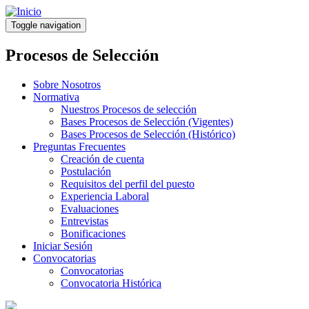
Pasar
al
Toggle navigation
contenido
principal
Procesos de Selección
Sobre Nosotros
Normativa
Nuestros Procesos de selección
Bases Procesos de Selección (Vigentes)
Bases Procesos de Selección (Histórico)
Preguntas Frecuentes
Creación de cuenta
Postulación
Requisitos del perfil del puesto
Experiencia Laboral
Evaluaciones
Entrevistas
Bonificaciones
Iniciar Sesión
Convocatorias
Convocatorias
Convocatoria Histórica