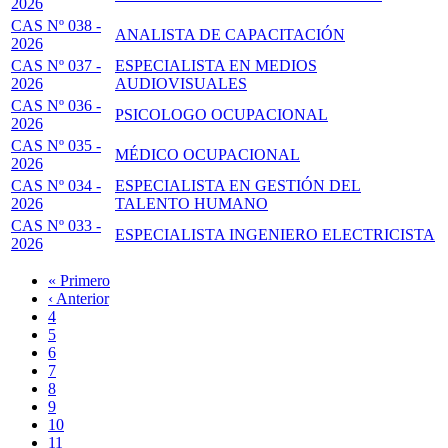
2026
CAS Nº 038 -
ANALISTA DE CAPACITACIÓN
2026
CAS Nº 037 -
ESPECIALISTA EN MEDIOS
2026
AUDIOVISUALES
CAS Nº 036 -
PSICOLOGO OCUPACIONAL
2026
CAS Nº 035 -
MÉDICO OCUPACIONAL
2026
CAS Nº 034 -
ESPECIALISTA EN GESTIÓN DEL
2026
TALENTO HUMANO
CAS Nº 033 -
ESPECIALISTA INGENIERO ELECTRICISTA
2026
Primera
« Primero
página
Página
‹ Anterior
Paginación
anterior
Page
4
Page
5
Page
6
Page
7
Página
8
actual
Page
9
Page
10
Page
11