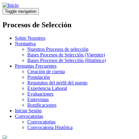
Pasar
al
Toggle navigation
contenido
principal
Procesos de Selección
Sobre Nosotros
Normativa
Nuestros Procesos de selección
Bases Procesos de Selección (Vigentes)
Bases Procesos de Selección (Histórico)
Preguntas Frecuentes
Creación de cuenta
Postulación
Requisitos del perfil del puesto
Experiencia Laboral
Evaluaciones
Entrevistas
Bonificaciones
Iniciar Sesión
Convocatorias
Convocatorias
Convocatoria Histórica