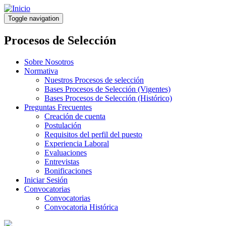
Pasar
al
Toggle navigation
contenido
principal
Procesos de Selección
Sobre Nosotros
Normativa
Nuestros Procesos de selección
Bases Procesos de Selección (Vigentes)
Bases Procesos de Selección (Histórico)
Preguntas Frecuentes
Creación de cuenta
Postulación
Requisitos del perfil del puesto
Experiencia Laboral
Evaluaciones
Entrevistas
Bonificaciones
Iniciar Sesión
Convocatorias
Convocatorias
Convocatoria Histórica