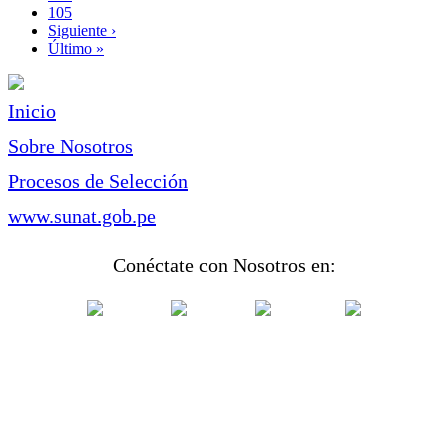
Page
105
Siguiente
Siguiente ›
página
Última
Último »
página
Inicio
Sobre Nosotros
Procesos de Selección
www.sunat.gob.pe
Conéctate con Nosotros en: