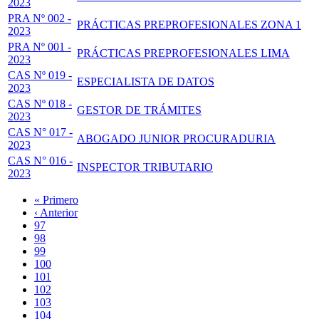
2023
PRA Nº 002 -
PRÁCTICAS PREPROFESIONALES ZONA 1
2023
PRA Nº 001 -
PRÁCTICAS PREPROFESIONALES LIMA
2023
CAS Nº 019 -
ESPECIALISTA DE DATOS
2023
CAS Nº 018 -
GESTOR DE TRÁMITES
2023
CAS N° 017 -
ABOGADO JUNIOR PROCURADURIA
2023
CAS N° 016 -
INSPECTOR TRIBUTARIO
2023
Primera
« Primero
página
Página
‹ Anterior
Paginación
anterior
Page
97
Page
98
Page
99
Page
100
Página
101
actual
Page
102
Page
103
Page
104