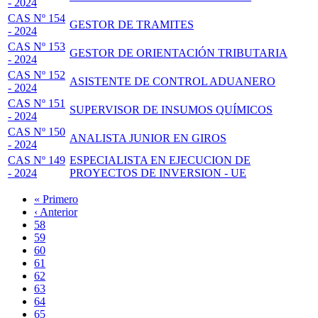
- 2024
CAS Nº 154
GESTOR DE TRAMITES
- 2024
CAS Nº 153
GESTOR DE ORIENTACIÓN TRIBUTARIA
- 2024
CAS Nº 152
ASISTENTE DE CONTROL ADUANERO
- 2024
CAS Nº 151
SUPERVISOR DE INSUMOS QUÍMICOS
- 2024
CAS Nº 150
ANALISTA JUNIOR EN GIROS
- 2024
CAS Nº 149
ESPECIALISTA EN EJECUCION DE
- 2024
PROYECTOS DE INVERSION - UE
Primera
« Primero
página
Página
‹ Anterior
Paginación
anterior
Page
58
Page
59
Page
60
Page
61
Página
62
actual
Page
63
Page
64
Page
65