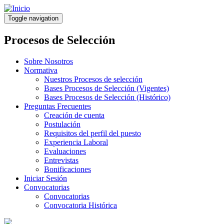
Pasar
al
Toggle navigation
contenido
principal
Procesos de Selección
Sobre Nosotros
Normativa
Nuestros Procesos de selección
Bases Procesos de Selección (Vigentes)
Bases Procesos de Selección (Histórico)
Preguntas Frecuentes
Creación de cuenta
Postulación
Requisitos del perfil del puesto
Experiencia Laboral
Evaluaciones
Entrevistas
Bonificaciones
Iniciar Sesión
Convocatorias
Convocatorias
Convocatoria Histórica