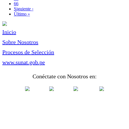
Page
66
Siguiente
Siguiente ›
página
Última
Último »
página
Inicio
Sobre Nosotros
Procesos de Selección
www.sunat.gob.pe
Conéctate con Nosotros en: