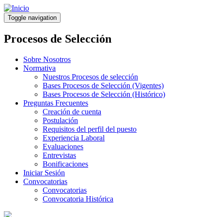
Pasar
al
Toggle navigation
contenido
principal
Procesos de Selección
Sobre Nosotros
Normativa
Nuestros Procesos de selección
Bases Procesos de Selección (Vigentes)
Bases Procesos de Selección (Histórico)
Preguntas Frecuentes
Creación de cuenta
Postulación
Requisitos del perfil del puesto
Experiencia Laboral
Evaluaciones
Entrevistas
Bonificaciones
Iniciar Sesión
Convocatorias
Convocatorias
Convocatoria Histórica