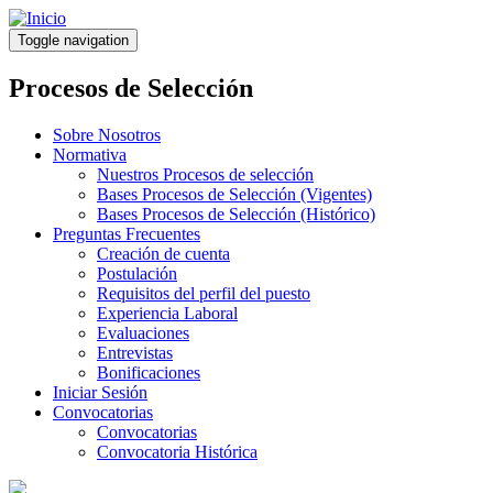
Pasar
al
Toggle navigation
contenido
principal
Procesos de Selección
Sobre Nosotros
Normativa
Nuestros Procesos de selección
Bases Procesos de Selección (Vigentes)
Bases Procesos de Selección (Histórico)
Preguntas Frecuentes
Creación de cuenta
Postulación
Requisitos del perfil del puesto
Experiencia Laboral
Evaluaciones
Entrevistas
Bonificaciones
Iniciar Sesión
Convocatorias
Convocatorias
Convocatoria Histórica