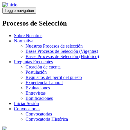
Pasar
al
Toggle navigation
contenido
principal
Procesos de Selección
Sobre Nosotros
Normativa
Nuestros Procesos de selección
Bases Procesos de Selección (Vigentes)
Bases Procesos de Selección (Histórico)
Preguntas Frecuentes
Creación de cuenta
Postulación
Requisitos del perfil del puesto
Experiencia Laboral
Evaluaciones
Entrevistas
Bonificaciones
Iniciar Sesión
Convocatorias
Convocatorias
Convocatoria Histórica