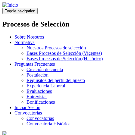
Pasar
al
Toggle navigation
contenido
principal
Procesos de Selección
Sobre Nosotros
Normativa
Nuestros Procesos de selección
Bases Procesos de Selección (Vigentes)
Bases Procesos de Selección (Histórico)
Preguntas Frecuentes
Creación de cuenta
Postulación
Requisitos del perfil del puesto
Experiencia Laboral
Evaluaciones
Entrevistas
Bonificaciones
Iniciar Sesión
Convocatorias
Convocatorias
Convocatoria Histórica