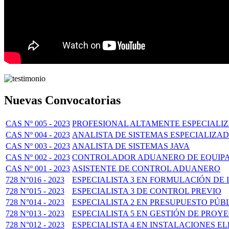
Nuevas Convocatorias
CAS Nº 005 - 2023
PROFESIONAL ALTAMENTE ESPECIALIZ
CAS Nº 004 - 2023
ANALISTA DE SISTEMAS ESPECIALIZA
CAS Nº 003 - 2023
ANALISTA DE SISTEMAS JAVA
CAS Nº 002 - 2023
CONTROLADOR ADUANERO DE EQUIPA
CAS Nº 001 - 2023
ASISTENTE DE CONTROL ADUANERO
728 N°016 - 2023
ESPECIALISTA 3 EN FORMULACIÓN DE 
728 N°015 - 2023
ESPECIALISTA 3 DE CONTROL PREVIO
728 N°014 - 2023
ESPECIALISTA 2 EN PRESUPUESTO PÚB
728 N°013 - 2023
ESPECIALISTA 5 EN GESTIÓN DE PROY
728 N°012 - 2023
ESPECIALISTA 4 EN INSTALACIONES 