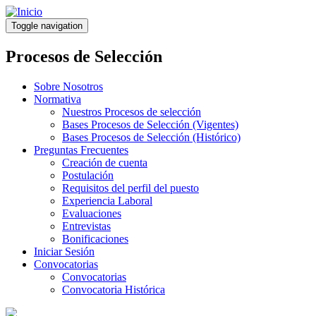
Pasar
al
Toggle navigation
contenido
principal
Procesos de Selección
Sobre Nosotros
Normativa
Nuestros Procesos de selección
Bases Procesos de Selección (Vigentes)
Bases Procesos de Selección (Histórico)
Preguntas Frecuentes
Creación de cuenta
Postulación
Requisitos del perfil del puesto
Experiencia Laboral
Evaluaciones
Entrevistas
Bonificaciones
Iniciar Sesión
Convocatorias
Convocatorias
Convocatoria Histórica