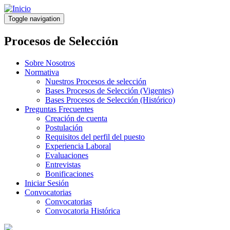
Pasar
al
Toggle navigation
contenido
principal
Procesos de Selección
Sobre Nosotros
Normativa
Nuestros Procesos de selección
Bases Procesos de Selección (Vigentes)
Bases Procesos de Selección (Histórico)
Preguntas Frecuentes
Creación de cuenta
Postulación
Requisitos del perfil del puesto
Experiencia Laboral
Evaluaciones
Entrevistas
Bonificaciones
Iniciar Sesión
Convocatorias
Convocatorias
Convocatoria Histórica