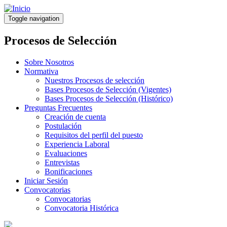
Pasar
al
Toggle navigation
contenido
principal
Procesos de Selección
Sobre Nosotros
Normativa
Nuestros Procesos de selección
Bases Procesos de Selección (Vigentes)
Bases Procesos de Selección (Histórico)
Preguntas Frecuentes
Creación de cuenta
Postulación
Requisitos del perfil del puesto
Experiencia Laboral
Evaluaciones
Entrevistas
Bonificaciones
Iniciar Sesión
Convocatorias
Convocatorias
Convocatoria Histórica