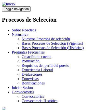
Pasar
al
Toggle navigation
contenido
principal
Procesos de Selección
Sobre Nosotros
Normativa
Nuestros Procesos de selección
Bases Procesos de Selección (Vigentes)
Bases Procesos de Selección (Histórico)
Preguntas Frecuentes
Creación de cuenta
Postulación
Requisitos del perfil del puesto
Experiencia Laboral
Evaluaciones
Entrevistas
Bonificaciones
Iniciar Sesión
Convocatorias
Convocatorias
Convocatoria Histórica